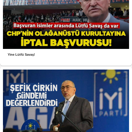
Yine Lütfü Savaş!