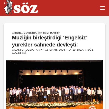
İçeriğe
atla
GENEL
,
GÜNDEM
,
ÖNEMLI HABER
Müziğin birleştirdiği ‘Engelsiz’
yürekler sahnede devleşti!
OLUŞTURULMA TARIHI:
13 MAYIS 2026 – 14:19
YAZAR:
SÖZ
GAZETESI