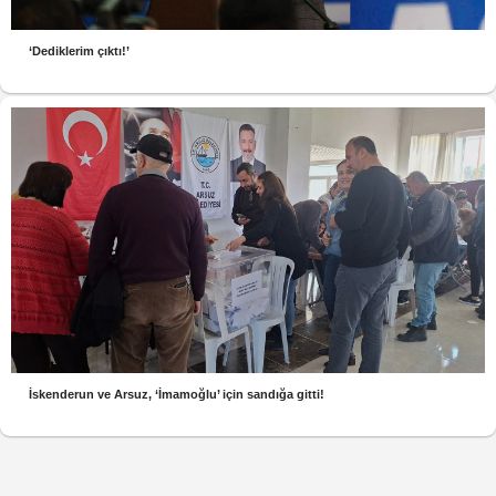
‘Dediklerim çıktı!’
İskenderun ve Arsuz, ‘İmamoğlu’ için sandığa gitti!