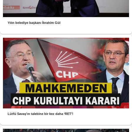
Yılın belediye başkanı İbrahim Gül
Lütfü Savaş’ın talebine bir kez daha ‘RET’!