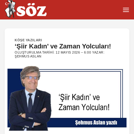
İçeriğe
atla
KÖŞE YAZILARI
‘Şiir Kadın’ ve Zaman Yolcuları!
OLUŞTURULMA TARIHI:
12 MAYIS 2026 – 6:00
YAZAR:
ŞEHMUS ASLAN