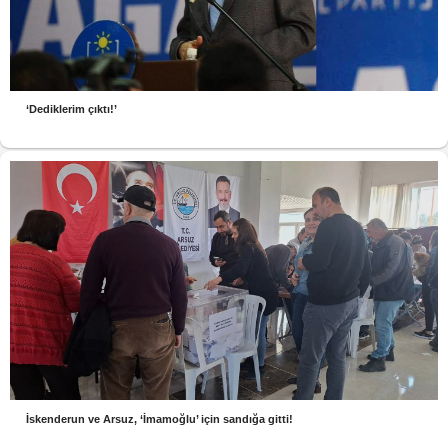
‘Dediklerim çıktı!’
İskenderun ve Arsuz, ‘İmamoğlu’ için sandığa gitti!