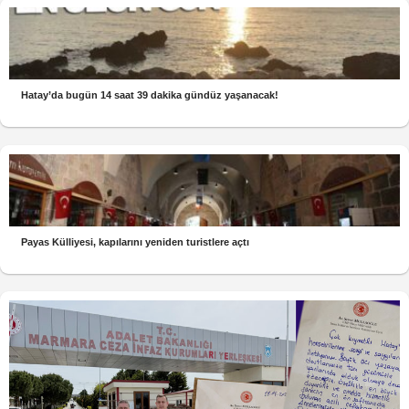
Hatay’da bugün 14 saat 39 dakika gündüz yaşanacak!
Payas Külliyesi, kapılarını yeniden turistlere açtı