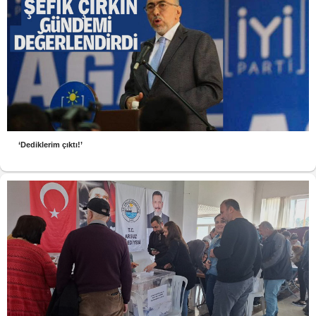
‘Dediklerim çıktı!’