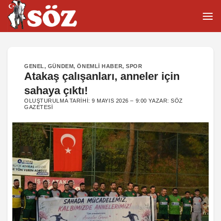
İçeriğe
atla
GENEL
,
GÜNDEM
,
ÖNEMLI HABER
,
SPOR
Atakaş çalışanları, anneler için
sahaya çıktı!
OLUŞTURULMA TARIHI:
9 MAYIS 2026 – 9:00
YAZAR:
SÖZ
GAZETESI