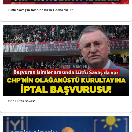
Lütfü Savaş’ın talebine bir kez daha ‘RET’!
Yine Lütfü Savaş!