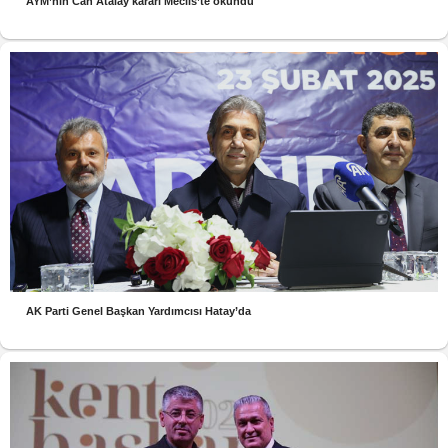
AYM’nin Can Atalay kararı Meclis’te okundu
AK Parti Genel Başkan Yardımcısı Hatay’da