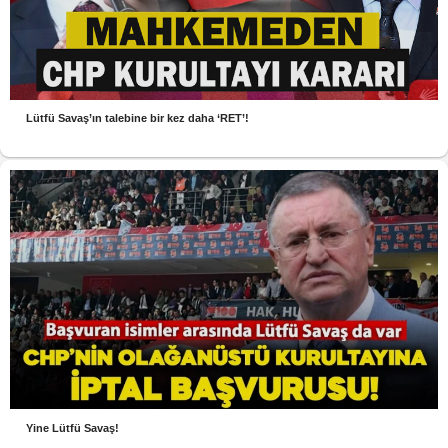
Lütfü Savaş’ın talebine bir kez daha ‘RET’!
Yine Lütfü Savaş!