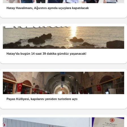
Hatay Havalimanı, Ağustos ayında uçuşlara kapatılacak
Hatay’da bugün 14 saat 39 dakika gündüz yaşanacak!
Payas Külliyesi, kapılarını yeniden turistlere açtı