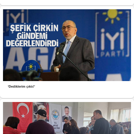
‘Dediklerim çıktı!’