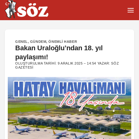
İçeriğe
atla
GENEL
,
GÜNDEM
,
ÖNEMLI HABER
Bakan Uraloğlu’ndan 18. yıl
paylaşımı!
OLUŞTURULMA TARIHI:
9 ARALIK 2025 – 14:54
YAZAR:
SÖZ
GAZETESI