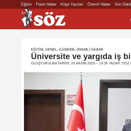
İçeriğe
Eğitim
Flash Haber
Köşe Yazıları
Önemli Haber
Son Daki
atla
EĞITIM
,
GENEL
,
GÜNDEM
,
ÖNEMLI HABER
Üniversite ve yargıda iş b
OLUŞTURULMA TARIHI:
20 KASIM 2025 – 14:35
YAZAR:
SÖZ 