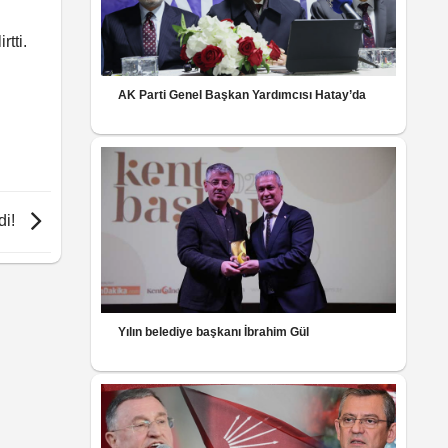
tti.
AK Parti Genel Başkan Yardımcısı Hatay’da
di!
Yılın belediye başkanı İbrahim Gül