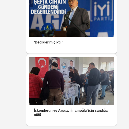
‘Dediklerim çıktı!’
İskenderun ve Arsuz, ‘İmamoğlu’ için sandığa
gitti!