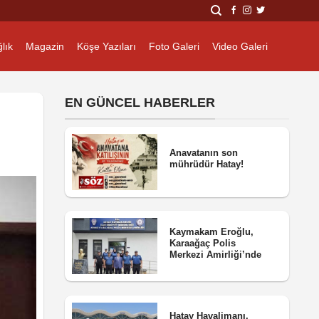
lık
Magazin
Köşe Yazıları
Foto Galeri
Video Galeri
EN GÜNCEL HABERLER
Anavatanın son
mührüdür Hatay!
Kaymakam Eroğlu,
Karaağaç Polis
Merkezi Amirliği’nde
Hatay Havalimanı,