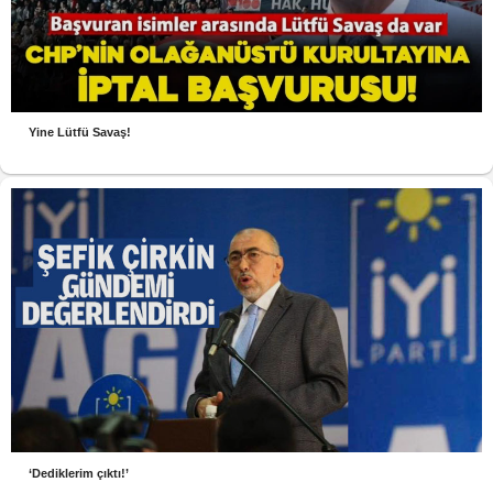
Yine Lütfü Savaş!
‘Dediklerim çıktı!’