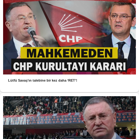
Lütfü Savaş’ın talebine bir kez daha ‘RET’!