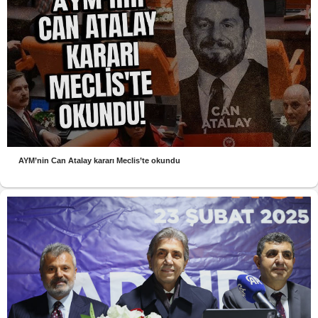
AYM’nin Can Atalay kararı Meclis’te okundu