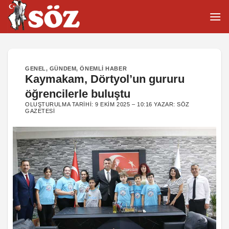
İçeriğe
atla
GENEL
,
GÜNDEM
,
ÖNEMLI HABER
Kaymakam, Dörtyol’un gururu
öğrencilerle buluştu
OLUŞTURULMA TARIHI:
9 EKIM 2025 – 10:16
YAZAR:
SÖZ
GAZETESI