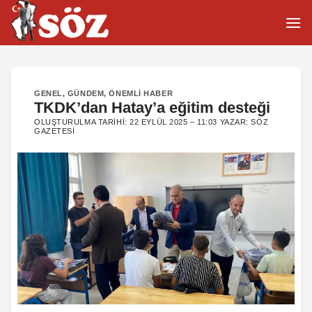
İçeriğe
atla
GENEL
,
GÜNDEM
,
ÖNEMLI HABER
TKDK’dan Hatay’a eğitim desteği
OLUŞTURULMA TARIHI:
22 EYLÜL 2025 – 11:03
YAZAR:
SÖZ
GAZETESI