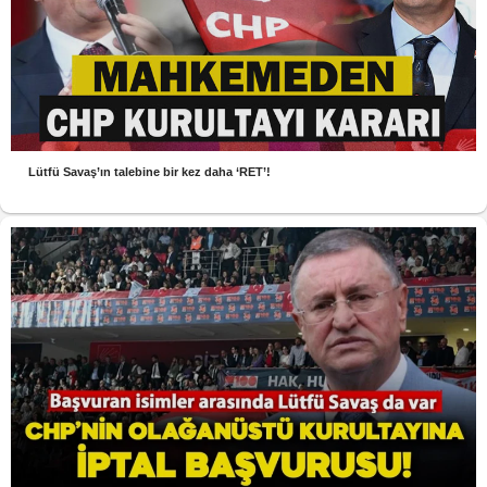
Lütfü Savaş’ın talebine bir kez daha ‘RET’!