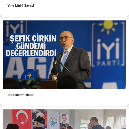
Yine Lütfü Savaş!
‘Dediklerim çıktı!’