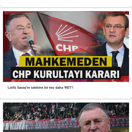
Lütfü Savaş’ın talebine bir kez daha ‘RET’!