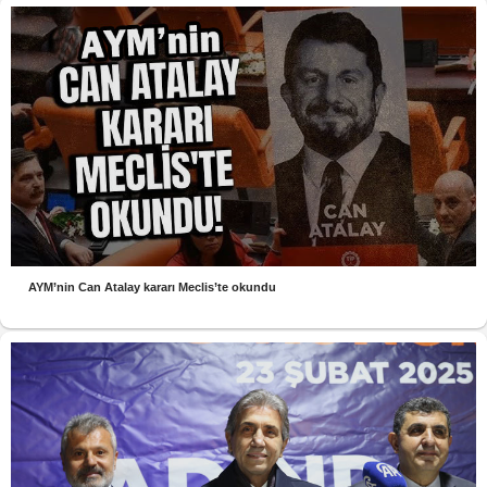
AYM’nin Can Atalay kararı Meclis’te okundu