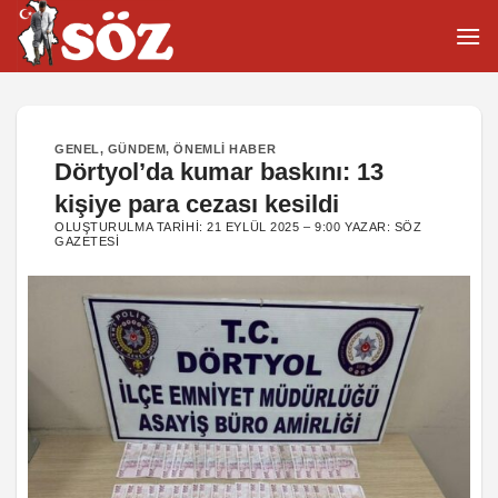
İçeriğe
atla
GENEL
,
GÜNDEM
,
ÖNEMLI HABER
Dörtyol’da kumar baskını: 13
kişiye para cezası kesildi
OLUŞTURULMA TARIHI:
21 EYLÜL 2025 – 9:00
YAZAR:
SÖZ
GAZETESI