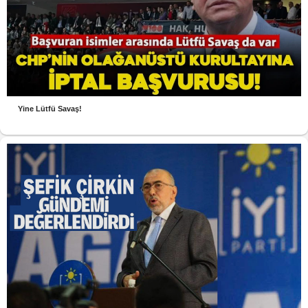
Yine Lütfü Savaş!