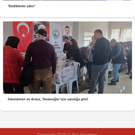
‘Dediklerim çıktı!’
İskenderun ve Arsuz, ‘İmamoğlu’ için sandığa gitti!
Copyright 2026 © Söz Gazetesi.