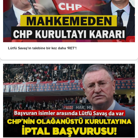
Lütfü Savaş’ın talebine bir kez daha ‘RET’!