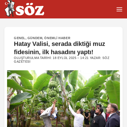
İçeriğe
atla
GENEL
,
GÜNDEM
,
ÖNEMLI HABER
Hatay Valisi, serada diktiği muz
fidesinin, ilk hasadını yaptı!
OLUŞTURULMA TARIHI:
18 EYLÜL 2025 – 14:21
YAZAR:
SÖZ
GAZETESI