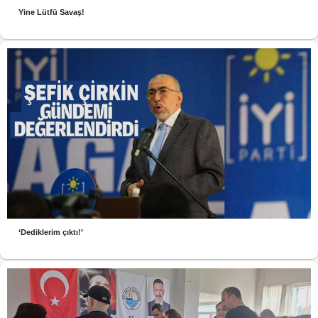
Yine Lütfü Savaş!
‘Dediklerim çıktı!’