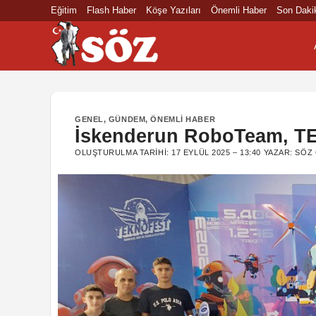
İçeriğe
Eğitim
Flash Haber
Köşe Yazıları
Önemli Haber
Son Daki
atla
GENEL
,
GÜNDEM
,
ÖNEMLI HABER
İskenderun RoboTeam, TE
OLUŞTURULMA TARIHI:
17 EYLÜL 2025 – 13:40
YAZAR:
SÖZ 