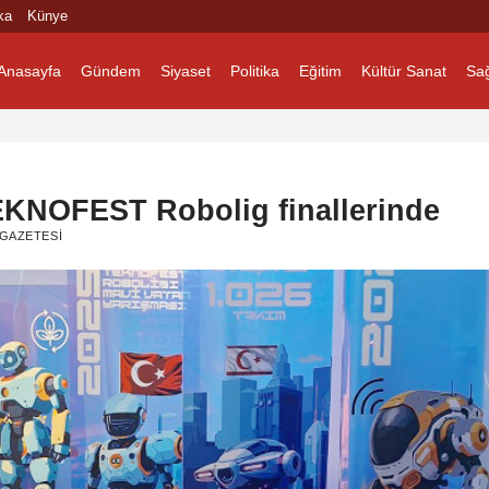
ka
Künye
Anasayfa
Gündem
Siyaset
Politika
Eğitim
Kültür Sanat
Sağ
KNOFEST Robolig finallerinde
GAZETESI