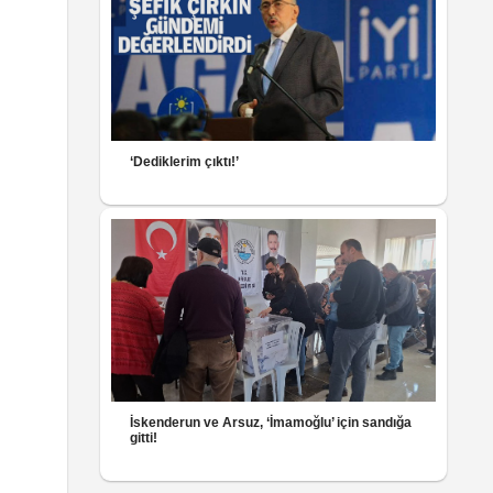
‘Dediklerim çıktı!’
İskenderun ve Arsuz, ‘İmamoğlu’ için sandığa
gitti!