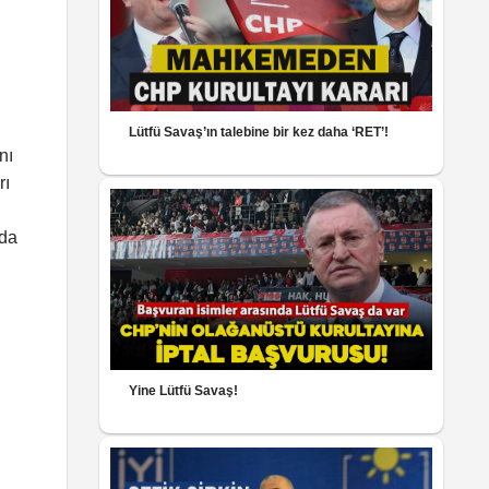
Lütfü Savaş’ın talebine bir kez daha ‘RET’!
nı
rı
ıda
Yine Lütfü Savaş!