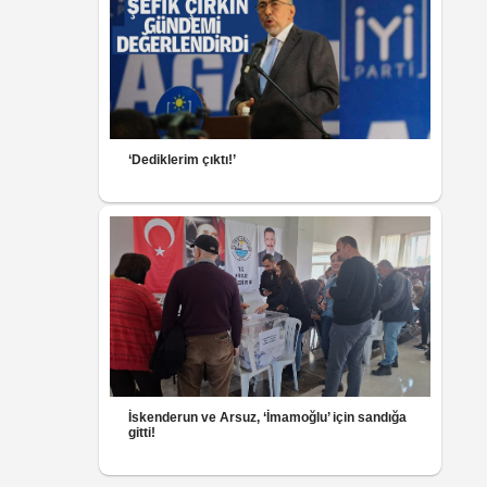
‘Dediklerim çıktı!’
İskenderun ve Arsuz, ‘İmamoğlu’ için sandığa
gitti!