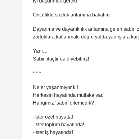
İyi düşünmek gerek!
Öncelikle sözlük anlamına bakalım.
Dayanma ve dayanıklılık anlamına gelen sabır; zo
zorluklara katlanmak, doğru yolda yanlışlara karş
Yani…
Sabır, ilaçtır da diyebiliriz!
* * *
Neler yaşanmıyor ki!
Herkesin hayatında mutlaka var.
Hangimiz ‘sabır’ dilemedik?
-İster özel hayatta!
-İster toplum hayatında!
-İster iş hayatında!