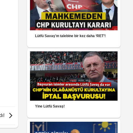
Lütfü Savaş’ın talebine bir kez daha ‘RET’!
Yine Lütfü Savaş!
dı!