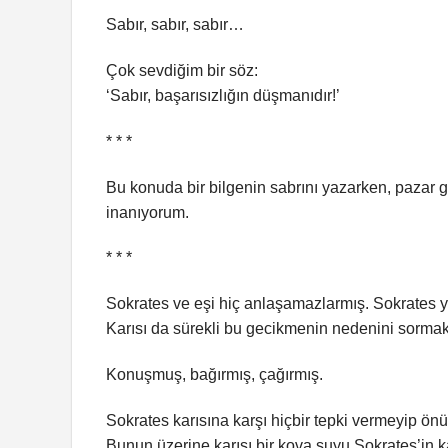
Sabır, sabır, sabır…
Çok sevdiğim bir söz:
‘Sabır, başarısızlığın düşmanıdır!’
* * *
Bu konuda bir bilgenin sabrını yazarken, pazar 
inanıyorum.
* * *
Sokrates ve eşi hiç anlaşamazlarmış. Sokrates yi
Karısı da sürekli bu gecikmenin nedenini sormak
Konuşmuş, bağırmış, çağırmış.
Sokrates karısına karşı hiçbir tepki vermeyip ö
Bunun üzerine karısı bir kova suyu Sokrates’in ka