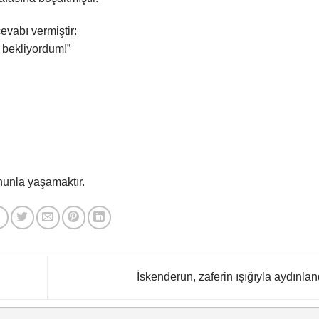
evabı vermiştir:
 bekliyordum!”
nunla yaşamaktır.
İskenderun, zaferin ışığıyla aydınlan