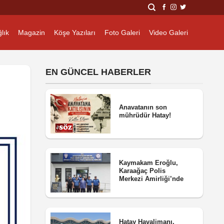
lık
Magazin
Köşe Yazıları
Foto Galeri
Video Galeri
EN GÜNCEL HABERLER
Anavatanın son
mührüdür Hatay!
Kaymakam Eroğlu,
Karaağaç Polis
Merkezi Amirliği’nde
Hatay Havalimanı,