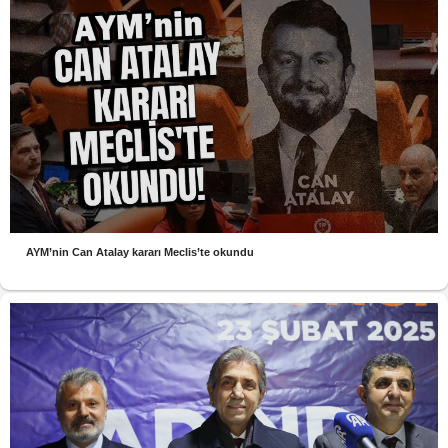
AYM’nin Can Atalay kararı Meclis’te okundu