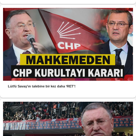
Lütfü Savaş’ın talebine bir kez daha ‘RET’!