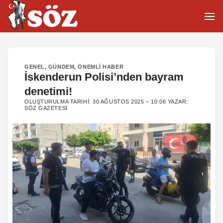
İçeriğe
atla
GENEL
,
GÜNDEM
,
ÖNEMLI HABER
İskenderun Polisi’nden bayram
denetimi!
OLUŞTURULMA TARIHI:
30 AĞUSTOS 2025 – 10:06
YAZAR:
SÖZ GAZETESI