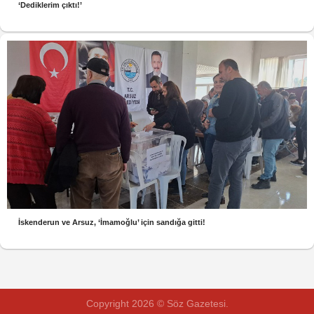
‘Dediklerim çıktı!’
İskenderun ve Arsuz, ‘İmamoğlu’ için sandığa gitti!
Copyright 2026 © Söz Gazetesi.