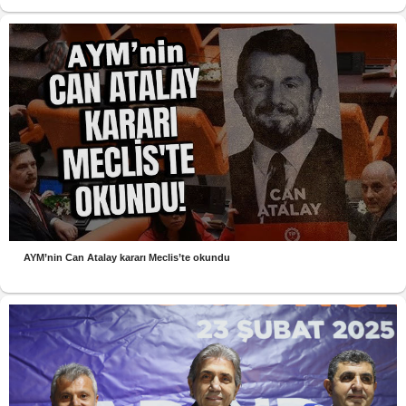
AYM’nin Can Atalay kararı Meclis’te okundu