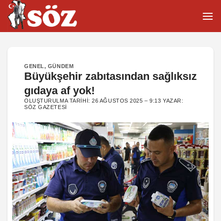
İçeriğe
atla
GENEL
,
GÜNDEM
Büyükşehir zabıtasından sağlıksız
gıdaya af yok!
OLUŞTURULMA TARIHI:
26 AĞUSTOS 2025 – 9:13
YAZAR:
SÖZ GAZETESI