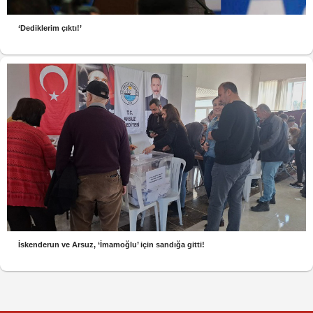
‘Dediklerim çıktı!’
İskenderun ve Arsuz, ‘İmamoğlu’ için sandığa gitti!