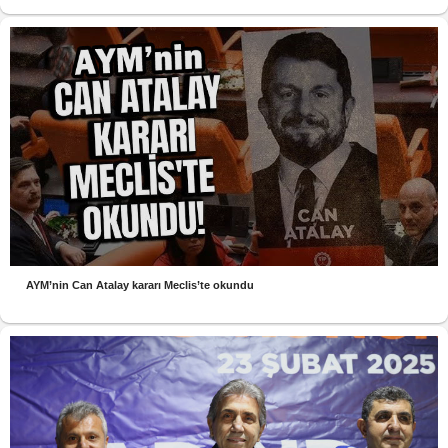
AYM’nin Can Atalay kararı Meclis’te okundu