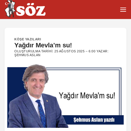
İçeriğe
atla
KÖŞE YAZILARI
Yağdır Mevla’m su!
OLUŞTURULMA TARIHI:
25 AĞUSTOS 2025 – 6:00
YAZAR:
ŞEHMUS ASLAN