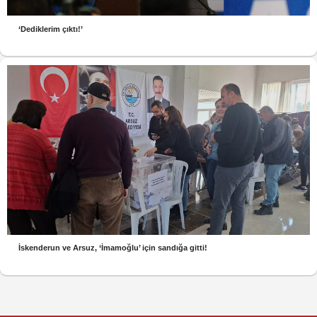
‘Dediklerim çıktı!’
İskenderun ve Arsuz, ‘İmamoğlu’ için sandığa gitti!