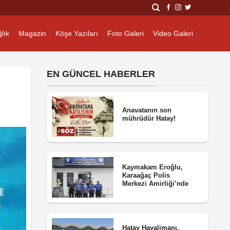
lık
Magazin
Köşe Yazıları
Foto Galeri
Video Galeri
EN GÜNCEL HABERLER
Anavatanın son
mührüdür Hatay!
Kaymakam Eroğlu,
Karaağaç Polis
Merkezi Amirliği’nde
Hatay Havalimanı,