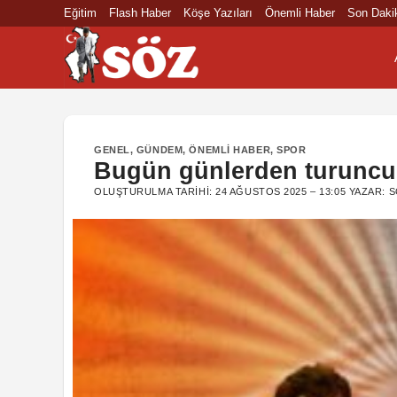
İçeriğe
Eğitim
Flash Haber
Köşe Yazıları
Önemli Haber
Son Daki
atla
GENEL
,
GÜNDEM
,
ÖNEMLI HABER
,
SPOR
Bugün günlerden turuncu
OLUŞTURULMA TARIHI:
24 AĞUSTOS 2025 – 13:05
YAZAR:
S