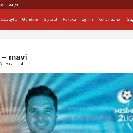
ka
Künye
Anasayfa
Gündem
Siyaset
Politika
Eğitim
Kültür Sanat
Sağ
 – mavi
ÖZ GAZETESI