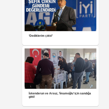
‘Dediklerim çıktı!’
İskenderun ve Arsuz, ‘İmamoğlu’ için sandığa
gitti!