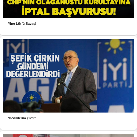
Yine Lütfü Savaş!
‘Dediklerim çıktı!’