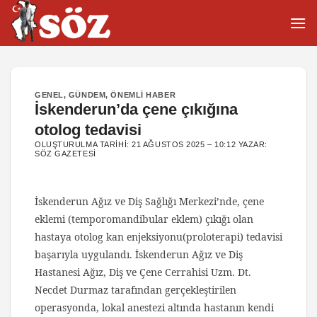
İçeriğe
atla
GENEL
,
GÜNDEM
,
ÖNEMLI HABER
İskenderun’da çene çıkığına
otolog tedavisi
OLUŞTURULMA TARIHI:
21 AĞUSTOS 2025 – 10:12
YAZAR:
SÖZ GAZETESI
İskenderun Ağız ve Diş Sağlığı Merkezi’nde, çene
eklemi (temporomandibular eklem) çıkığı olan
hastaya otolog kan enjeksiyonu(proloterapi) tedavisi
başarıyla uygulandı. İskenderun Ağız ve Diş
Hastanesi Ağız, Diş ve Çene Cerrahisi Uzm. Dt.
Necdet Durmaz tarafından gerçekleştirilen
operasyonda, lokal anestezi altında hastanın kendi