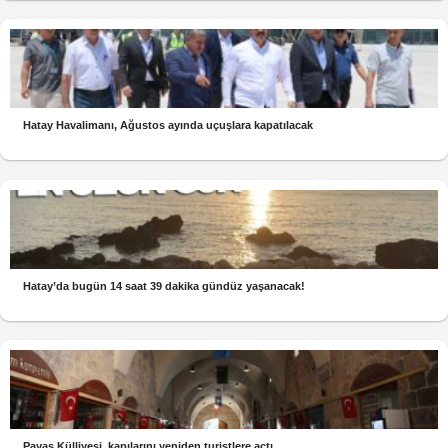
Hatay Havalimanı, Ağustos ayında uçuşlara kapatılacak
Hatay’da bugün 14 saat 39 dakika gündüz yaşanacak!
Payas Külliyesi, kapılarını yeniden turistlere açtı