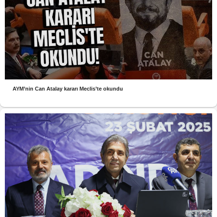
AYM’nin Can Atalay kararı Meclis’te okundu