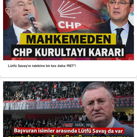
Lütfü Savaş’ın talebine bir kez daha ‘RET’!