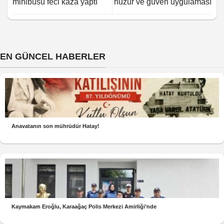
minibüsü feci kaza yaptı
huzur ve güven uygulaması
EN GÜNCEL HABERLER
Anavatanın son mührüdür Hatay!
Kaymakam Eroğlu, Karaağaç Polis Merkezi Amirliği’nde