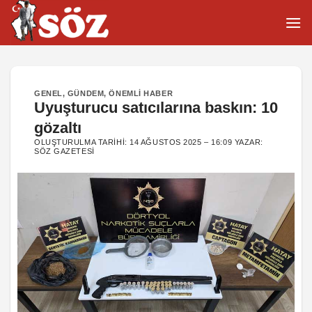
İçeriğe
atla
GENEL
,
GÜNDEM
,
ÖNEMLI HABER
Uyuşturucu satıcılarına baskın: 10
gözaltı
OLUŞTURULMA TARIHI:
14 AĞUSTOS 2025 – 16:09
YAZAR:
SÖZ GAZETESI