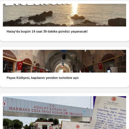
Hatay’da bugün 14 saat 39 dakika gündüz yaşanacak!
Payas Külliyesi, kapılarını yeniden turistlere açtı