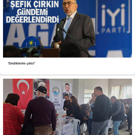
‘Dediklerim çıktı!’