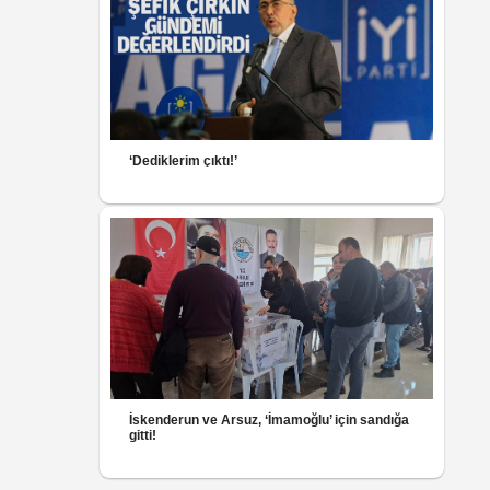
‘Dediklerim çıktı!’
İskenderun ve Arsuz, ‘İmamoğlu’ için sandığa
gitti!