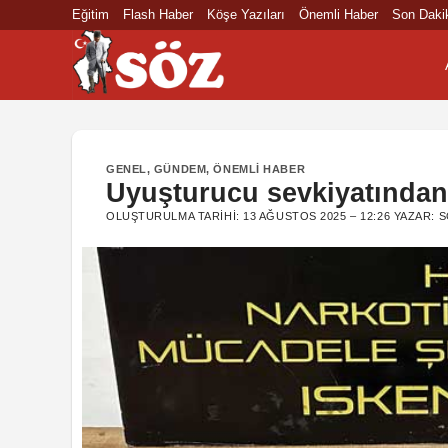
İçeriğe
Eğitim
Flash Haber
Köşe Yazıları
Önemli Haber
Son Daki
atla
GENEL
,
GÜNDEM
,
ÖNEMLI HABER
Uyuşturucu sevkiyatından 
OLUŞTURULMA TARIHI:
13 AĞUSTOS 2025 – 12:26
YAZAR:
S