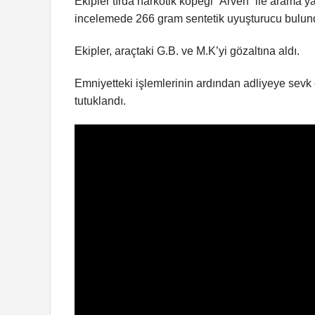
Ekipler tırda narkotik köpeği “Arven” ile arama 
incelemede 266 gram sentetik uyuşturucu bulun
Ekipler, araçtaki G.B. ve M.K’yi gözaltına aldı.
Emniyetteki işlemlerinin ardından adliyeye sevk e
tutuklandı.