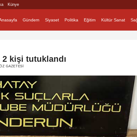
ka
Künye
Anasayfa
Gündem
Siyaset
Politika
Eğitim
Kültür Sanat
Sağ
2 kişi tutuklandı
ÖZ GAZETESI