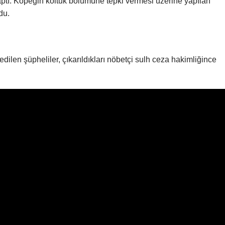
yaptı. Köpeğin koltuk bölümüne tepki vermesi üzerine yapılan
du.
dilen şüpheliler, çıkarıldıkları nöbetçi sulh ceza hakimliğince