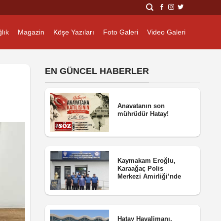
lık
Magazin
Köşe Yazıları
Foto Galeri
Video Galeri
EN GÜNCEL HABERLER
Anavatanın son
mührüdür Hatay!
Kaymakam Eroğlu,
Karaağaç Polis
Merkezi Amirliği’nde
Hatay Havalimanı,