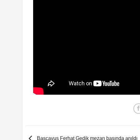
Başçavuş Ferhat Gedik mezarı başında anıldı