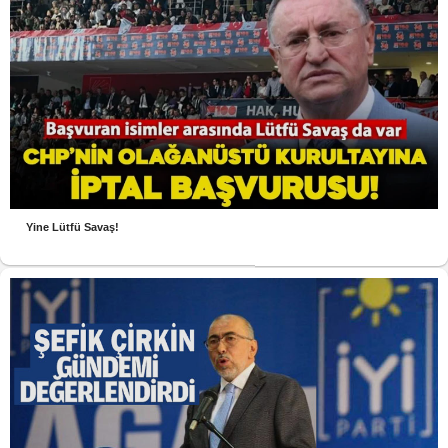
Yine Lütfü Savaş!