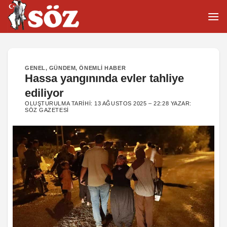
İçeriğe
atla
GENEL
,
GÜNDEM
,
ÖNEMLI HABER
Hassa yangınında evler tahliye
ediliyor
OLUŞTURULMA TARIHI:
13 AĞUSTOS 2025 – 22:28
YAZAR:
SÖZ GAZETESI