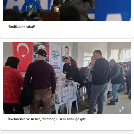
‘Dediklerim çıktı!’
İskenderun ve Arsuz, ‘İmamoğlu’ için sandığa gitti!