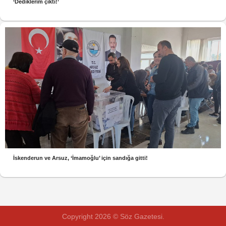
‘Dediklerim çıktı!’
İskenderun ve Arsuz, ‘İmamoğlu’ için sandığa gitti!
Copyright 2026 © Söz Gazetesi.