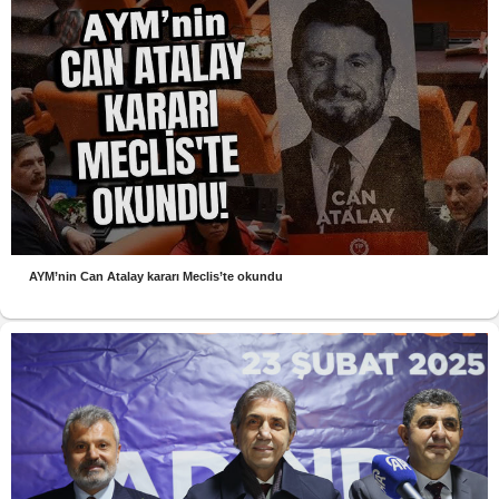
AYM’nin Can Atalay kararı Meclis’te okundu