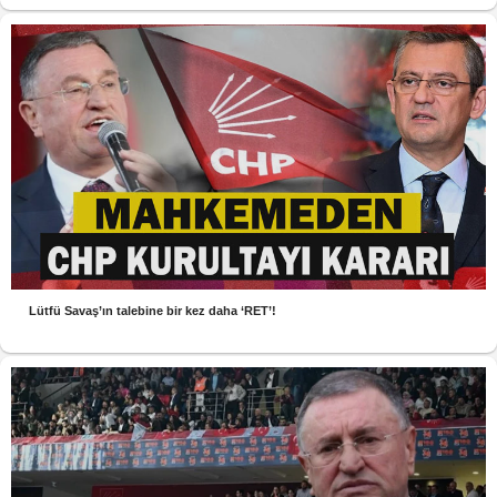
Lütfü Savaş’ın talebine bir kez daha ‘RET’!