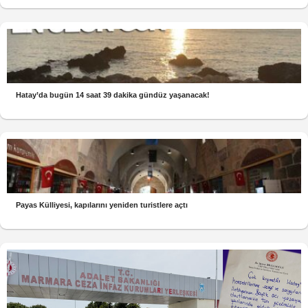
Hatay’da bugün 14 saat 39 dakika gündüz yaşanacak!
Payas Külliyesi, kapılarını yeniden turistlere açtı