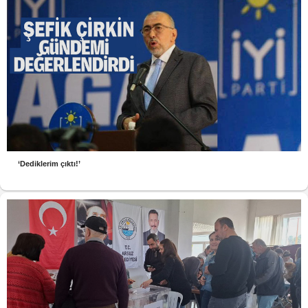
‘Dediklerim çıktı!’