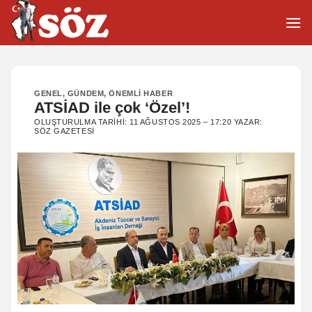
İçeriğe
atla
GENEL
,
GÜNDEM
,
ÖNEMLI HABER
ATSİAD ile çok ‘Özel’!
OLUŞTURULMA TARIHI:
11 AĞUSTOS 2025 – 17:20
YAZAR:
SÖZ GAZETESI