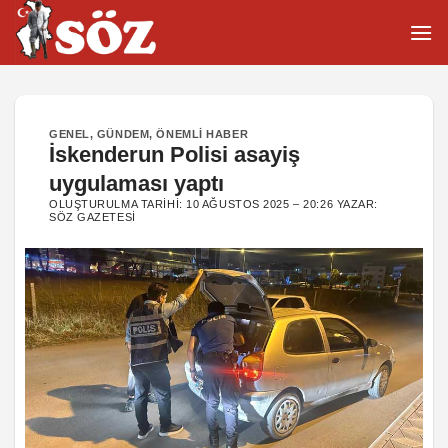
İçeriğe
atla
GENEL
,
GÜNDEM
,
ÖNEMLI HABER
İskenderun Polisi asayiş
uygulaması yaptı
OLUŞTURULMA TARIHI:
10 AĞUSTOS 2025 – 20:26
YAZAR:
SÖZ GAZETESI