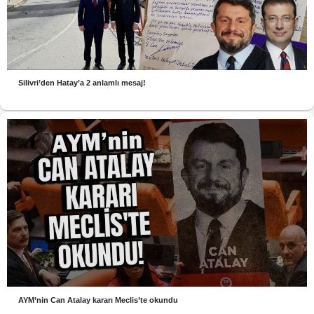
Silivri’den Hatay’a 2 anlamlı mesaj!
AYM’nin Can Atalay kararı Meclis’te okundu