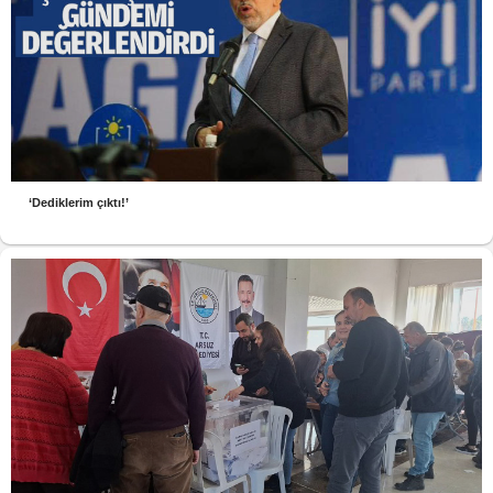
‘Dediklerim çıktı!’