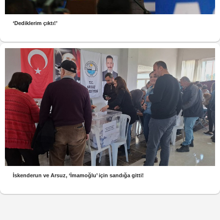
‘Dediklerim çıktı!’
İskenderun ve Arsuz, ‘İmamoğlu’ için sandığa gitti!