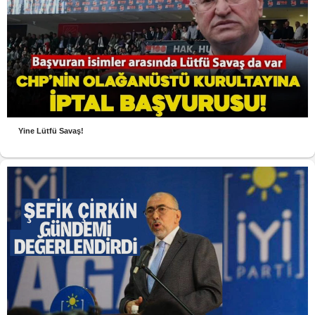
Yine Lütfü Savaş!