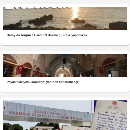
Hatay’da bugün 14 saat 39 dakika gündüz yaşanacak!
Payas Külliyesi, kapılarını yeniden turistlere açtı