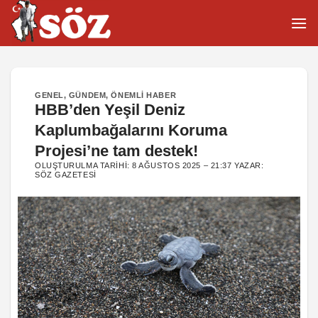
İçeriğe
atla
GENEL
,
GÜNDEM
,
ÖNEMLI HABER
HBB’den Yeşil Deniz
Kaplumbağalarını Koruma
Projesi’ne tam destek!
OLUŞTURULMA TARIHI:
8 AĞUSTOS 2025 – 21:37
YAZAR:
SÖZ GAZETESI