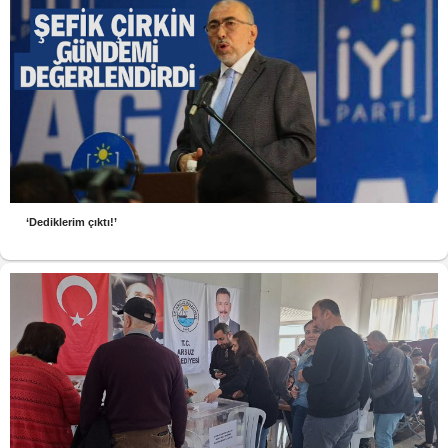
‘Dediklerim çıktı!’