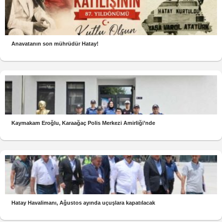
Anavatanın son mührüdür Hatay!
Kaymakam Eroğlu, Karaağaç Polis Merkezi Amirliği’nde
Hatay Havalimanı, Ağustos ayında uçuşlara kapatılacak