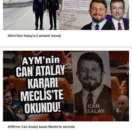
Silivri’den Hatay’a 2 anlamlı mesaj!
AYM’nin Can Atalay kararı Meclis’te okundu