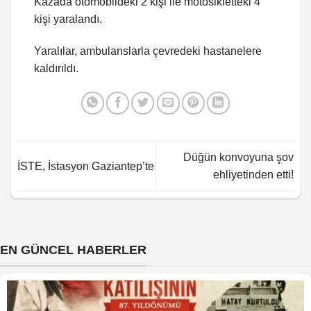
Kazada otomobildeki 2 kişi ile motosikletteki 4
kişi yaralandı.
Yaralılar, ambulanslarla çevredeki hastanelere
kaldırıldı.
Düğün konvoyuna şov
İSTE, İstasyon Gaziantep’te
ehliyetinden etti!
EN GÜNCEL HABERLER