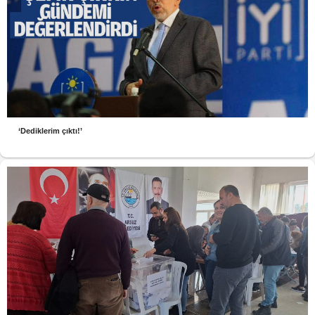
‘Dediklerim çıktı!’