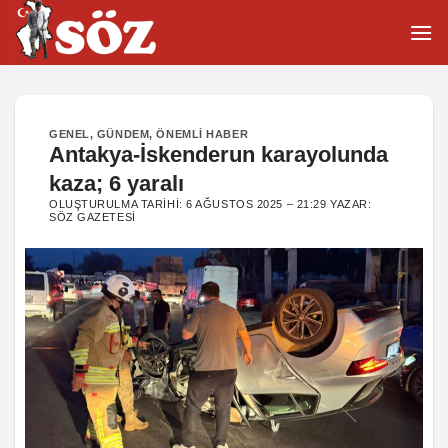
İçeriğe
atla
GENEL
,
GÜNDEM
,
ÖNEMLI HABER
Antakya-İskenderun karayolunda
kaza; 6 yaralı
OLUŞTURULMA TARIHI:
6 AĞUSTOS 2025 – 21:29
YAZAR:
SÖZ GAZETESI