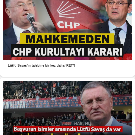
Lütfü Savaş’ın talebine bir kez daha ‘RET’!