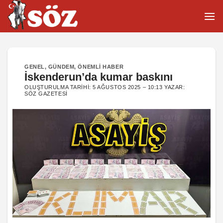
İçeriğe
atla
GENEL
,
GÜNDEM
,
ÖNEMLI HABER
İskenderun’da kumar baskını
OLUŞTURULMA TARIHI:
5 AĞUSTOS 2025 – 10:13
YAZAR:
SÖZ GAZETESI