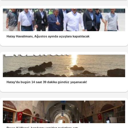
Hatay Havalimanı, Ağustos ayında uçuşlara kapatılacak
Hatay’da bugün 14 saat 39 dakika gündüz yaşanacak!
Payas Külliyesi, kapılarını yeniden turistlere açtı