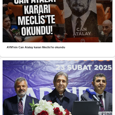
AYM’nin Can Atalay kararı Meclis’te okundu