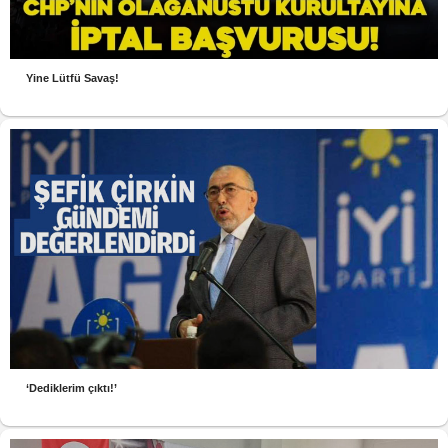
Yine Lütfü Savaş!
‘Dediklerim çıktı!’