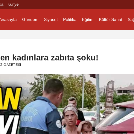
ka
Künye
Anasayfa
Gündem
Siyaset
Politika
Eğitim
Kültür Sanat
Sağ
nen kadınlara zabıta şoku!
Z GAZETESI