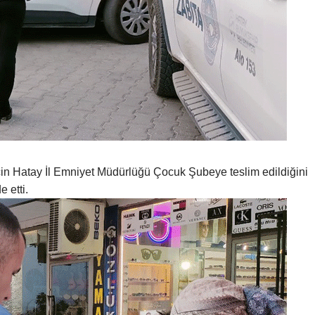
ı için Hatay İl Emniyet Müdürlüğü Çocuk Şubeye teslim edildiğini
 etti.