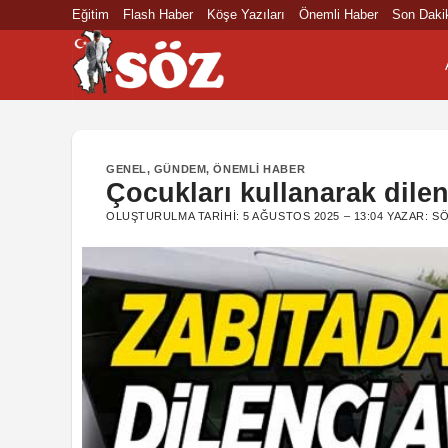
İçeriğe
Eğitim
Flash Haber
Köşe Yazıları
Önemli Haber
Son Daki
atla
GENEL
,
GÜNDEM
,
ÖNEMLI HABER
Çocukları kullanarak dile
OLUŞTURULMA TARIHI:
5 AĞUSTOS 2025 – 13:04
YAZAR:
SÖ