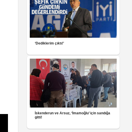
‘Dediklerim çıktı!’
İskenderun ve Arsuz, ‘İmamoğlu’ için sandığa
gitti!