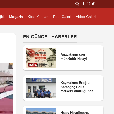
lık
Magazin
Köşe Yazıları
Foto Galeri
Video Galeri
EN GÜNCEL HABERLER
Anavatanın son
mührüdür Hatay!
Kaymakam Eroğlu,
Karaağaç Polis
Merkezi Amirliği’nde
Hatay Havalimanı,