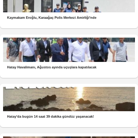
Kaymakam Eroğlu, Karaağaç Polis Merkezi Amirliği’nde
Hatay Havalimanı, Ağustos ayında uçuşlara kapatılacak
Hatay’da bugün 14 saat 39 dakika gündüz yaşanacak!