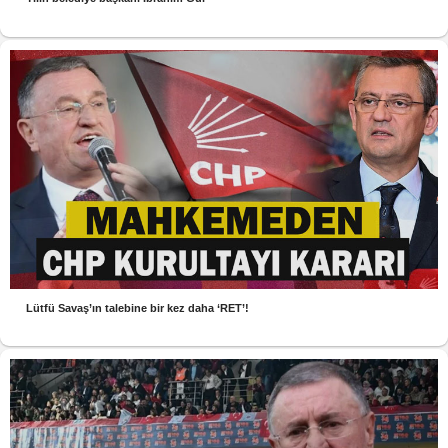
Lütfü Savaş’ın talebine bir kez daha ‘RET’!