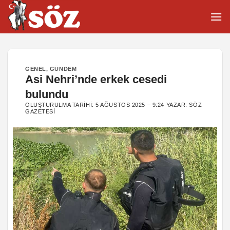
İçeriğe
atla
GENEL
,
GÜNDEM
Asi Nehri’nde erkek cesedi
bulundu
OLUŞTURULMA TARIHI:
5 AĞUSTOS 2025 – 9:24
YAZAR:
SÖZ
GAZETESI