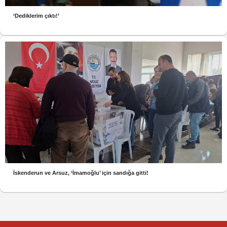
‘Dediklerim çıktı!’
İskenderun ve Arsuz, ‘İmamoğlu’ için sandığa gitti!