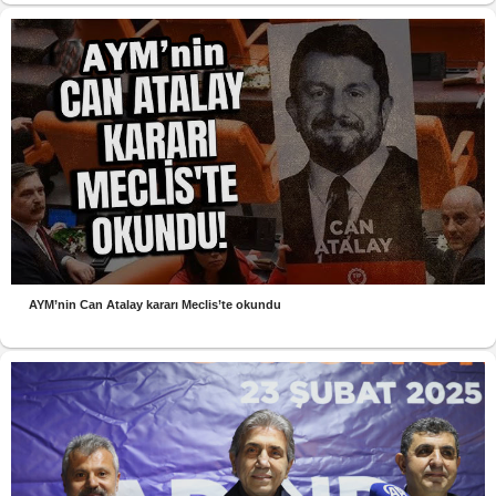
AYM’nin Can Atalay kararı Meclis’te okundu