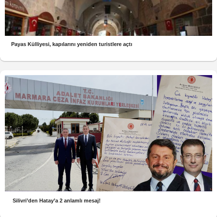
Payas Külliyesi, kapılarını yeniden turistlere açtı
Silivri’den Hatay’a 2 anlamlı mesaj!