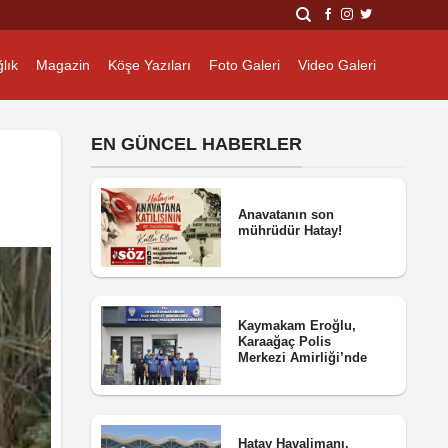
lık
Magazin
Köşe Yazıları
Foto Galeri
Video Galeri
EN GÜNCEL HABERLER
Anavatanın son
mührüdür Hatay!
Kaymakam Eroğlu,
Karaağaç Polis
Merkezi Amirliği’nde
Hatay Havalimanı,