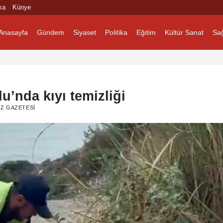
ka
Künye
Anasayfa
Gündem
Siyaset
Politika
Eğitim
Kültür Sanat
Sağ
’nda kıyı temizliği
Z GAZETESI