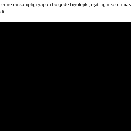
erine ev sahipliği yapan bölgede biyolojik çeşitliliğin korunmas
di.