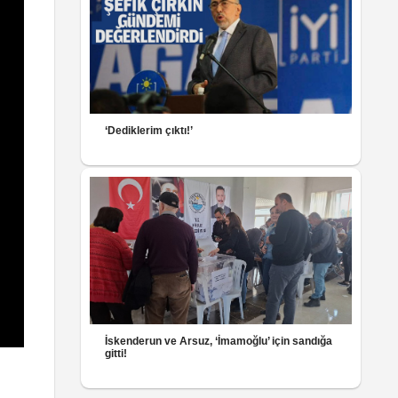
‘Dediklerim çıktı!’
İskenderun ve Arsuz, ‘İmamoğlu’ için sandığa
gitti!