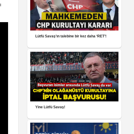
ı
Lütfü Savaş’ın talebine bir kez daha ‘RET’!
Yine Lütfü Savaş!