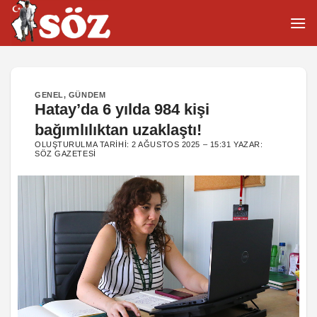
İçeriğe
atla
GENEL
,
GÜNDEM
Hatay’da 6 yılda 984 kişi
bağımlılıktan uzaklaştı!
OLUŞTURULMA TARIHI:
2 AĞUSTOS 2025 – 15:31
YAZAR:
SÖZ GAZETESI