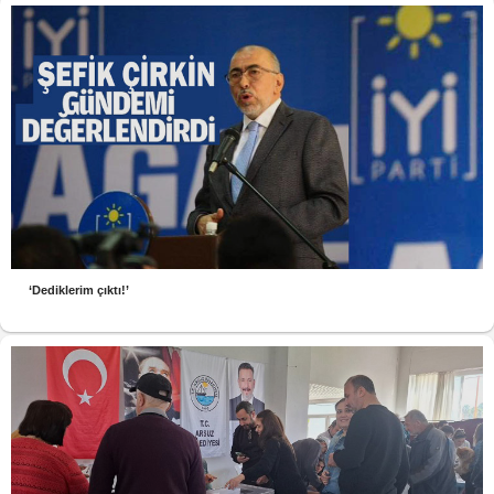
‘Dediklerim çıktı!’