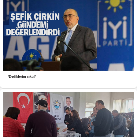
‘Dediklerim çıktı!’