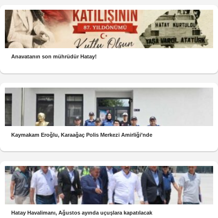
Anavatanın son mührüdür Hatay!
Kaymakam Eroğlu, Karaağaç Polis Merkezi Amirliği’nde
Hatay Havalimanı, Ağustos ayında uçuşlara kapatılacak