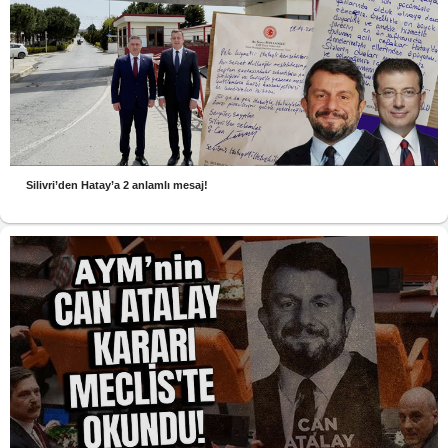
Silivri’den Hatay’a 2 anlamlı mesaj!