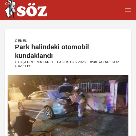
İçeriğe
atla
GENEL
Park halindeki otomobil
kundaklandı
OLUŞTURULMA TARIHI:
1 AĞUSTOS 2025 – 8:48
YAZAR:
SÖZ
GAZETESI