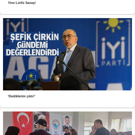
Yine Lütfü Savaş!
‘Dediklerim çıktı!’