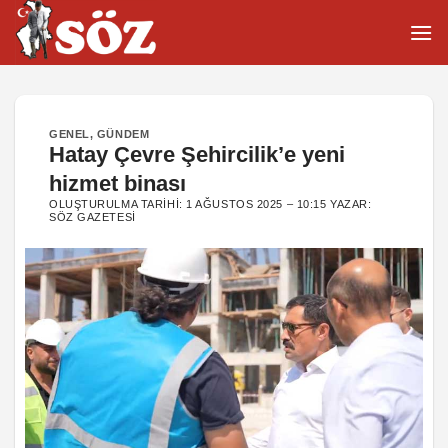
İçeriğe
atla
GENEL
,
GÜNDEM
Hatay Çevre Şehircilik’e yeni
hizmet binası
OLUŞTURULMA TARIHI:
1 AĞUSTOS 2025 – 10:15
YAZAR:
SÖZ GAZETESI