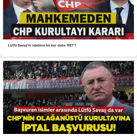
Lütfü Savaş’ın talebine bir kez daha ‘RET’!