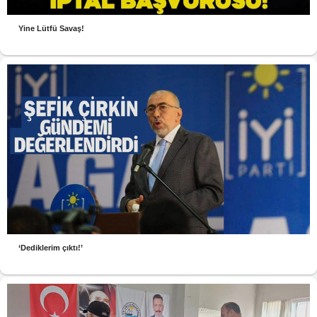
Yine Lütfü Savaş!
‘Dediklerim çıktı!’