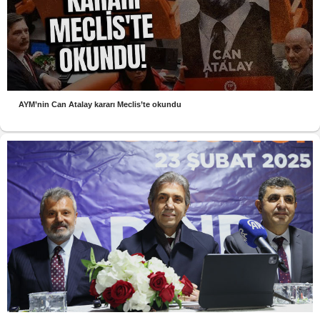
AYM’nin Can Atalay kararı Meclis’te okundu