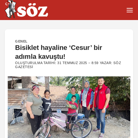
İçeriğe
atla
GENEL
Bisiklet hayaline ‘Cesur’ bir
adımla kavuştu!
OLUŞTURULMA TARIHI:
31 TEMMUZ 2025 – 8:59
YAZAR:
SÖZ
GAZETESI