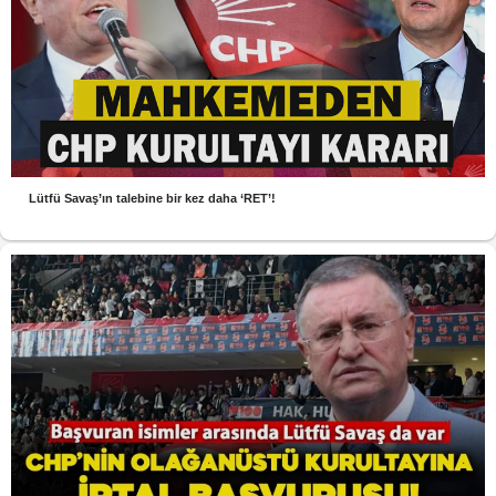
Lütfü Savaş’ın talebine bir kez daha ‘RET’!