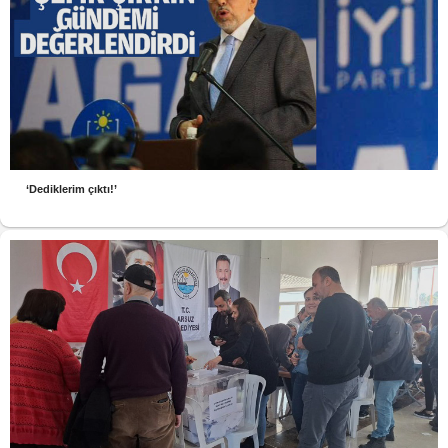
‘Dediklerim çıktı!’