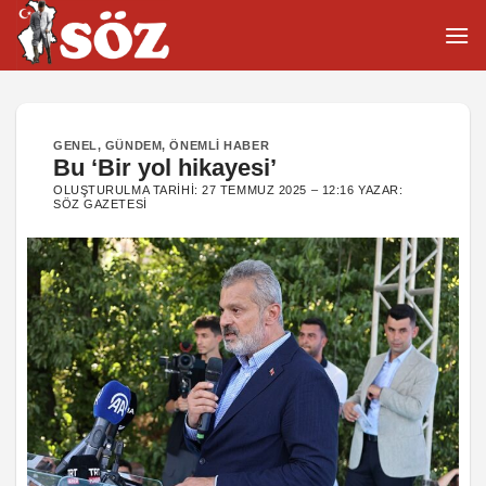
İçeriğe
atla
GENEL
,
GÜNDEM
,
ÖNEMLI HABER
Bu ‘Bir yol hikayesi’
OLUŞTURULMA TARIHI:
27 TEMMUZ 2025 – 12:16
YAZAR:
SÖZ GAZETESI