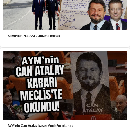
Silivri’den Hatay’a 2 anlamlı mesaj!
AYM’nin Can Atalay kararı Meclis’te okundu