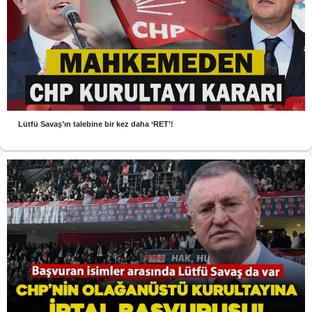
Lütfü Savaş’ın talebine bir kez daha ‘RET’!