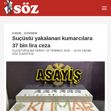
İçeriğe
atla
GENEL
,
GÜNDEM
Suçüstü yakalanan kumarcılara
37 bin lira ceza
OLUŞTURULMA TARIHI:
20 TEMMUZ 2025 – 15:59
YAZAR:
SÖZ GAZETESI