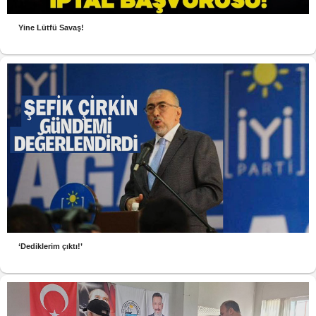
Yine Lütfü Savaş!
‘Dediklerim çıktı!’