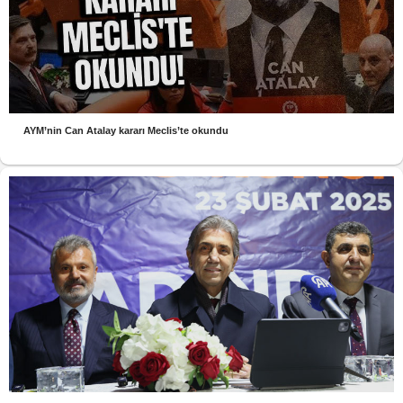
AYM’nin Can Atalay kararı Meclis’te okundu