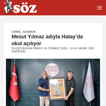
İçeriğe
atla
GENEL
,
GÜNDEM
Mesut Yılmaz adıyla Hatay’da
okul açılıyor
OLUŞTURULMA TARIHI:
20 TEMMUZ 2025 – 11:04
YAZAR:
SÖZ
GAZETESI