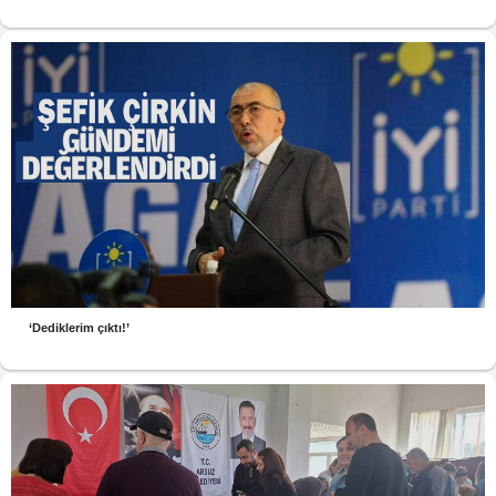
‘Dediklerim çıktı!’