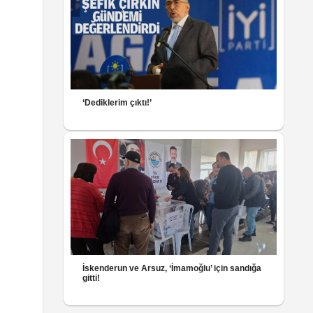
‘Dediklerim çıktı!’
İskenderun ve Arsuz, ‘İmamoğlu’ için sandığa
gitti!