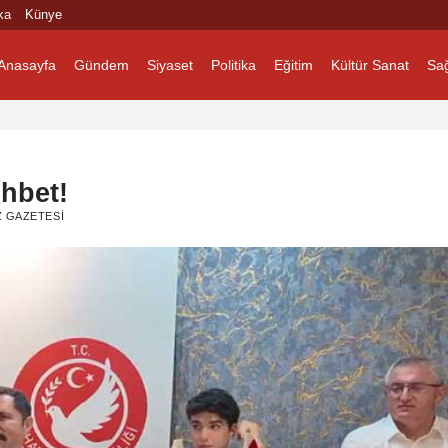
ka
Künye
Anasayfa
Gündem
Siyaset
Politika
Eğitim
Kültür Sanat
Sağ
ohbet!
 GAZETESI