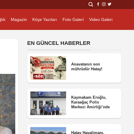
lık
Magazin
Köşe Yazıları
Foto Galeri
Video Galeri
EN GÜNCEL HABERLER
Anavatanın son
mührüdür Hatay!
Kaymakam Eroğlu,
Karaağaç Polis
Merkezi Amirliği’nde
Hatay Havalimanı,