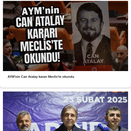
AYM’nin Can Atalay kararı Meclis’te okundu