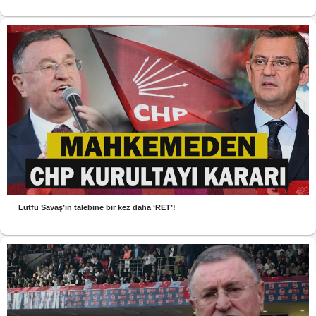
Lütfü Savaş’ın talebine bir kez daha ‘RET’!