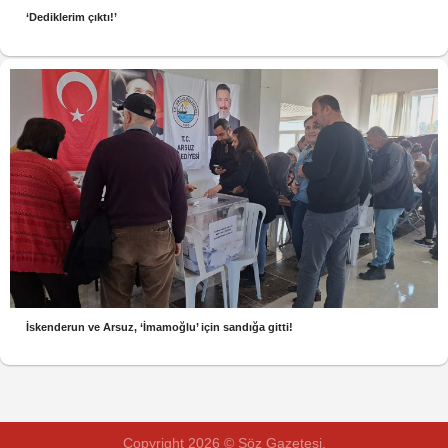
‘Dediklerim çıktı!’
İskenderun ve Arsuz, ‘İmamoğlu’ için sandığa gitti!
Copyright 2026 © Söz Gazetesi.