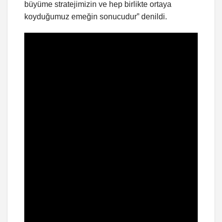
büyüme stratejimizin ve hep birlikte ortaya
koyduğumuz emeğin sonucudur” denildi.