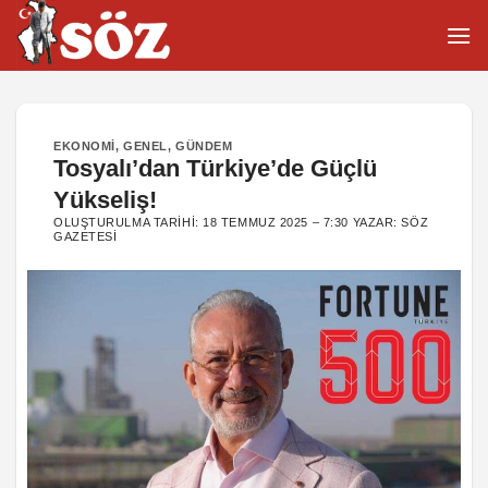
İçeriğe
atla
EKONOMI
,
GENEL
,
GÜNDEM
Tosyalı’dan Türkiye’de Güçlü
Yükseliş!
OLUŞTURULMA TARIHI:
18 TEMMUZ 2025 – 7:30
YAZAR:
SÖZ
GAZETESI