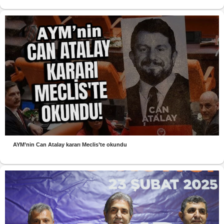
AYM’nin Can Atalay kararı Meclis’te okundu