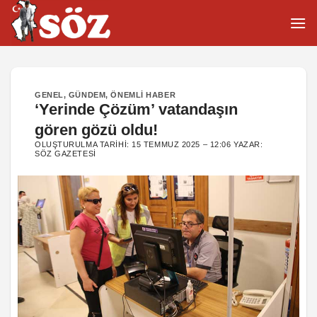
İçeriğe
atla
GENEL
,
GÜNDEM
,
ÖNEMLI HABER
‘Yerinde Çözüm’ vatandaşın
gören gözü oldu!
OLUŞTURULMA TARIHI:
15 TEMMUZ 2025 – 12:06
YAZAR:
SÖZ GAZETESI