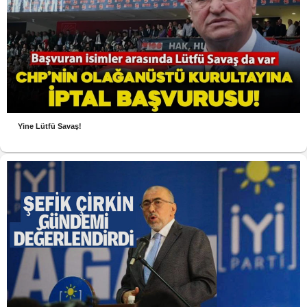
Yine Lütfü Savaş!