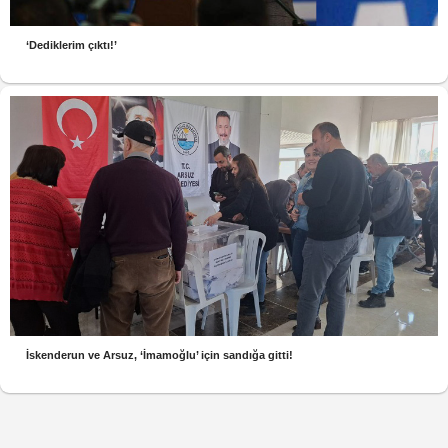
‘Dediklerim çıktı!’
İskenderun ve Arsuz, ‘İmamoğlu’ için sandığa gitti!