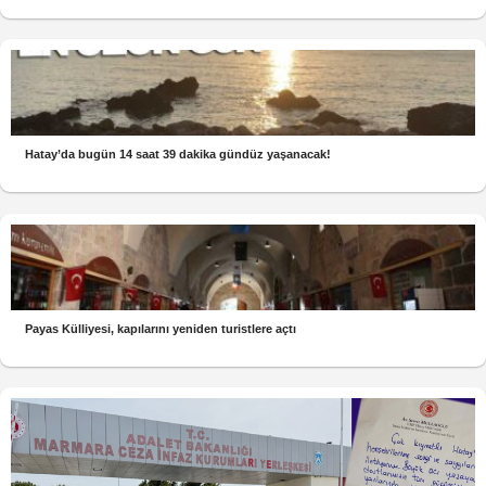
Hatay’da bugün 14 saat 39 dakika gündüz yaşanacak!
Payas Külliyesi, kapılarını yeniden turistlere açtı