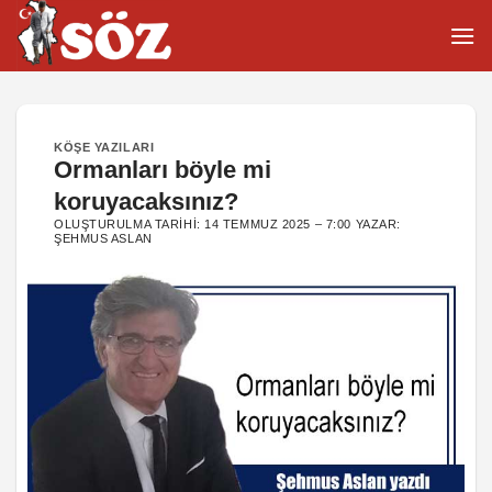
İçeriğe
atla
KÖŞE YAZILARI
Ormanları böyle mi
koruyacaksınız?
OLUŞTURULMA TARIHI:
14 TEMMUZ 2025 – 7:00
YAZAR:
ŞEHMUS ASLAN