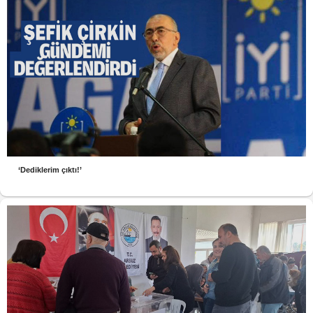
‘Dediklerim çıktı!’