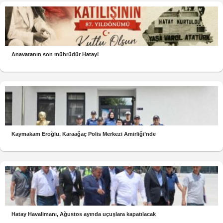
Anavatanın son mührüdür Hatay!
Kaymakam Eroğlu, Karaağaç Polis Merkezi Amirliği’nde
Hatay Havalimanı, Ağustos ayında uçuşlara kapatılacak