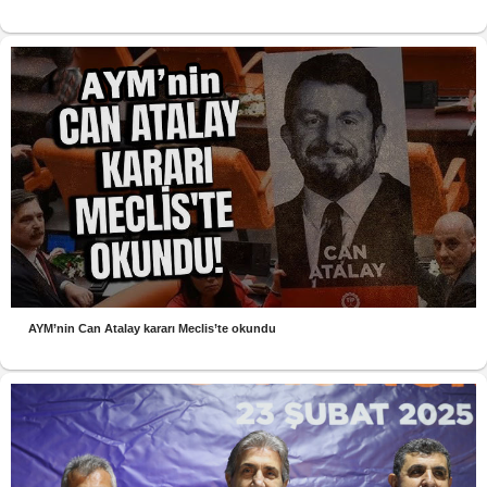
AYM’nin Can Atalay kararı Meclis’te okundu