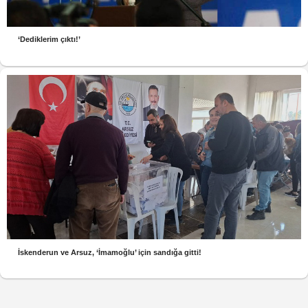
‘Dediklerim çıktı!’
İskenderun ve Arsuz, ‘İmamoğlu’ için sandığa gitti!