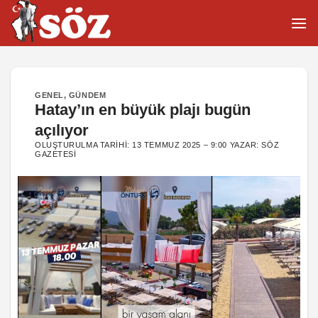
İçeriğe
atla
GENEL
,
GÜNDEM
Hatay’ın en büyük plajı bugün
açılıyor
OLUŞTURULMA TARIHI:
13 TEMMUZ 2025 – 9:00
YAZAR:
SÖZ
GAZETESI