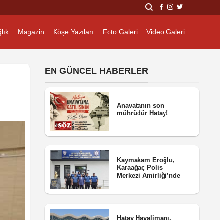
lık
Magazin
Köşe Yazıları
Foto Galeri
Video Galeri
EN GÜNCEL HABERLER
Anavatanın son
mührüdür Hatay!
Kaymakam Eroğlu,
Karaağaç Polis
Merkezi Amirliği’nde
Hatay Havalimanı,