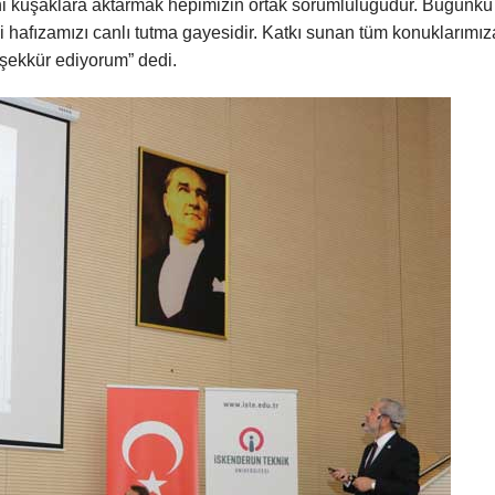
ni kuşaklara aktarmak hepimizin ortak sorumluluğudur. Bugünkü
 hafızamızı canlı tutma gayesidir. Katkı sunan tüm konuklarımız
eşekkür ediyorum” dedi.