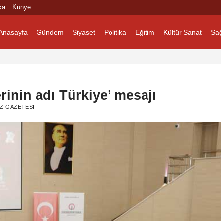
ka
Künye
Anasayfa
Gündem
Siyaset
Politika
Eğitim
Kültür Sanat
Sağ
inin adı Türkiye’ mesajı
Z GAZETESI