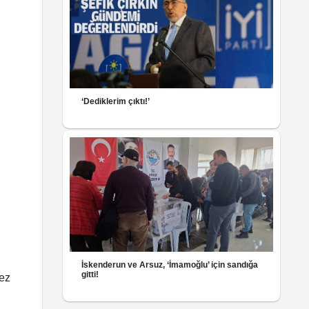
‘Dediklerim çıktı!’
İskenderun ve Arsuz, ‘İmamoğlu’ için sandığa
gitti!
kez