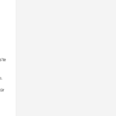
s’te
ı.
kür