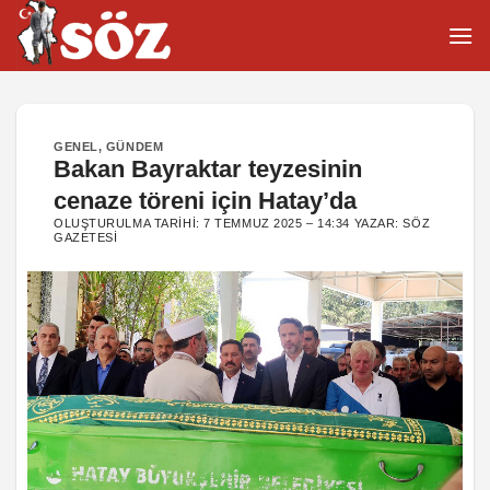
İçeriğe
atla
GENEL
,
GÜNDEM
Bakan Bayraktar teyzesinin
cenaze töreni için Hatay’da
OLUŞTURULMA TARIHI:
7 TEMMUZ 2025 – 14:34
YAZAR:
SÖZ
GAZETESI