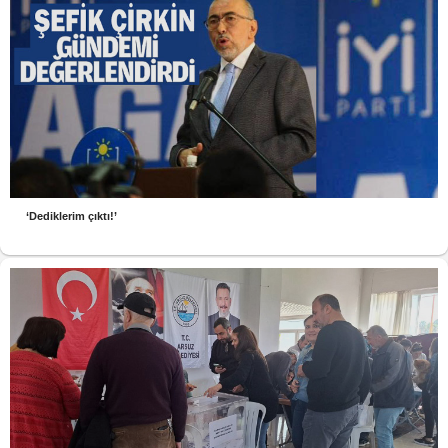
‘Dediklerim çıktı!’