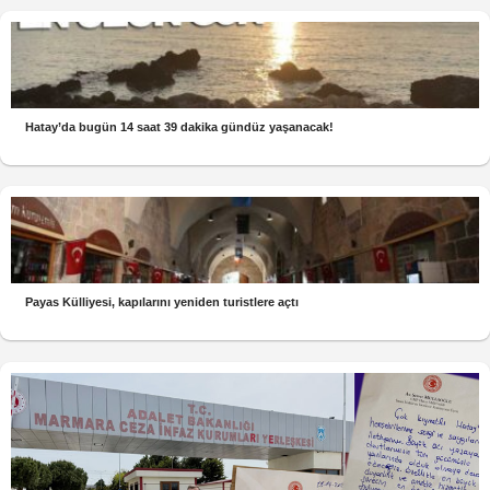
Hatay’da bugün 14 saat 39 dakika gündüz yaşanacak!
Payas Külliyesi, kapılarını yeniden turistlere açtı