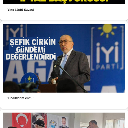
Yine Lütfü Savaş!
‘Dediklerim çıktı!’