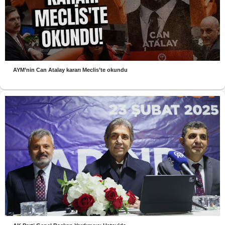
AYM’nin Can Atalay kararı Meclis’te okundu