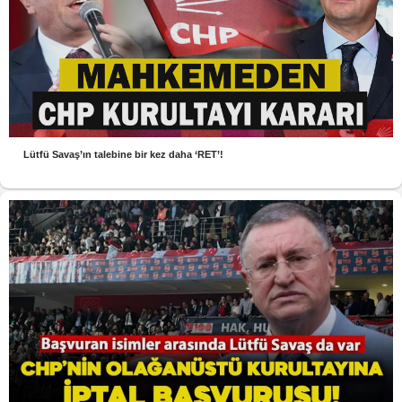
Lütfü Savaş’ın talebine bir kez daha ‘RET’!