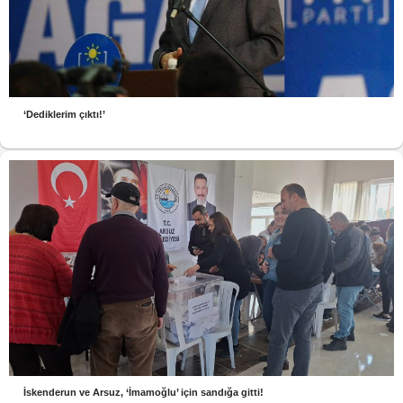
‘Dediklerim çıktı!’
İskenderun ve Arsuz, ‘İmamoğlu’ için sandığa gitti!