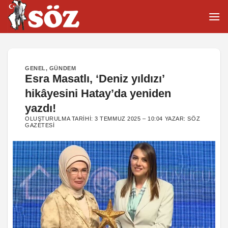
İçeriğe
atla
GENEL
,
GÜNDEM
Esra Masatlı, ‘Deniz yıldızı’
hikâyesini Hatay’da yeniden
yazdı!
OLUŞTURULMA TARIHI:
3 TEMMUZ 2025 – 10:04
YAZAR:
SÖZ
GAZETESI