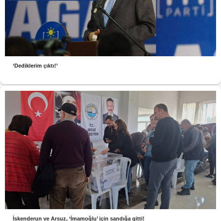
‘Dediklerim çıktı!’
İskenderun ve Arsuz, ‘İmamoğlu’ için sandığa gitti!