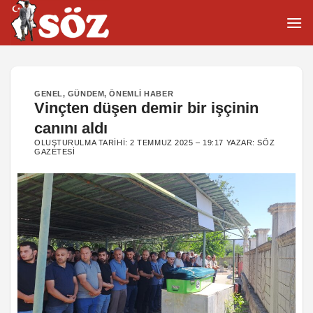
İçeriğe
atla
GENEL
,
GÜNDEM
,
ÖNEMLI HABER
Vinçten düşen demir bir işçinin
canını aldı
OLUŞTURULMA TARIHI:
2 TEMMUZ 2025 – 19:17
YAZAR:
SÖZ
GAZETESI