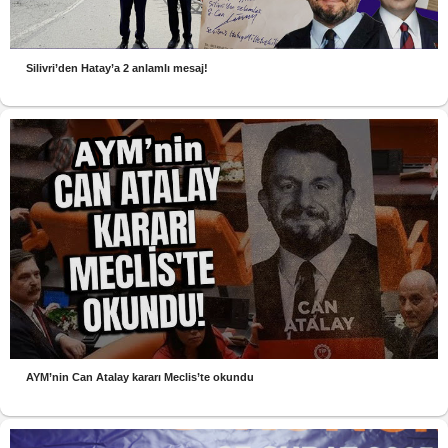
Silivri’den Hatay’a 2 anlamlı mesaj!
AYM’nin Can Atalay kararı Meclis’te okundu