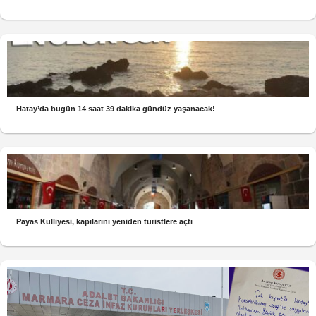
Hatay’da bugün 14 saat 39 dakika gündüz yaşanacak!
Payas Külliyesi, kapılarını yeniden turistlere açtı