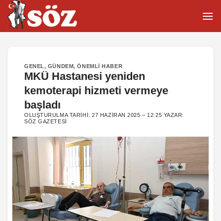
İçeriğe
atla
GENEL
,
GÜNDEM
,
ÖNEMLI HABER
MKÜ Hastanesi yeniden
kemoterapi hizmeti vermeye
başladı
OLUŞTURULMA TARIHI:
27 HAZIRAN 2025 – 12:25
YAZAR:
SÖZ GAZETESI