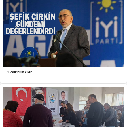
‘Dediklerim çıktı!’