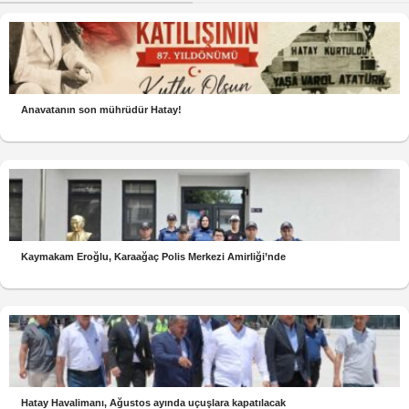
Anavatanın son mührüdür Hatay!
Kaymakam Eroğlu, Karaağaç Polis Merkezi Amirliği’nde
Hatay Havalimanı, Ağustos ayında uçuşlara kapatılacak