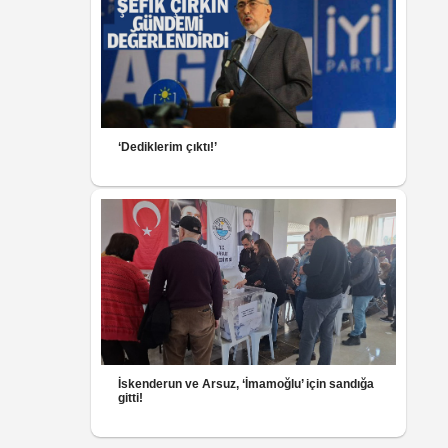
‘Dediklerim çıktı!’
İskenderun ve Arsuz, ‘İmamoğlu’ için sandığa
gitti!