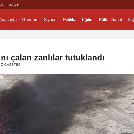
ka
Künye
Anasayfa
Gündem
Siyaset
Politika
Eğitim
Kültür Sanat
Sağ
nı çalan zanlılar tutuklandı
ÖZ GAZETESI