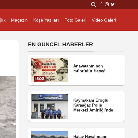
lık
Magazin
Köşe Yazıları
Foto Galeri
Video Galeri
EN GÜNCEL HABERLER
Anavatanın son
mührüdür Hatay!
Kaymakam Eroğlu,
Karaağaç Polis
Merkezi Amirliği’nde
Hatay Havalimanı,