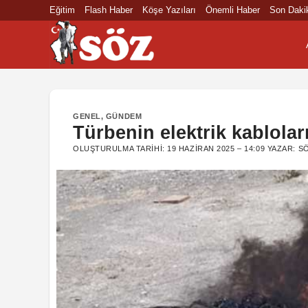
İçeriğe
Eğitim
Flash Haber
Köşe Yazıları
Önemli Haber
Son Daki
atla
GENEL
,
GÜNDEM
Türbenin elektrik kabloları
OLUŞTURULMA TARIHI:
19 HAZIRAN 2025 – 14:09
YAZAR:
S