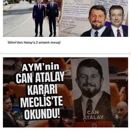
Silivri’den Hatay’a 2 anlamlı mesaj!