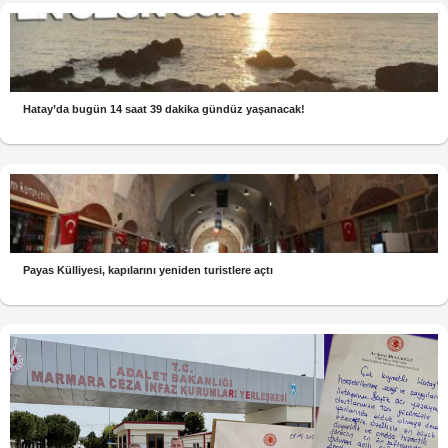
Hatay’da bugün 14 saat 39 dakika gündüz yaşanacak!
Payas Külliyesi, kapılarını yeniden turistlere açtı