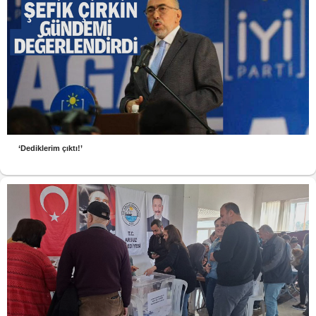
‘Dediklerim çıktı!’