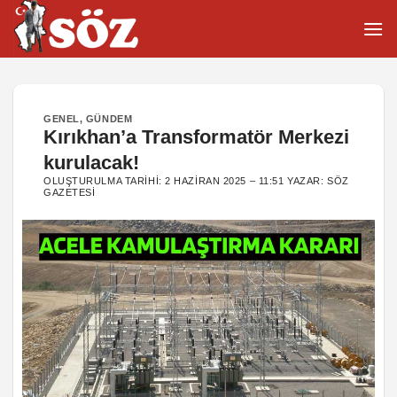
İçeriğe
atla
GENEL
,
GÜNDEM
Kırıkhan’a Transformatör Merkezi
kurulacak!
OLUŞTURULMA TARIHI:
2 HAZIRAN 2025 – 11:51
YAZAR:
SÖZ
GAZETESI