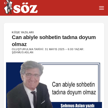
İçeriğe
atla
KÖŞE YAZILARI
Can abiyle sohbetin tadına doyum
olmaz
OLUŞTURULMA TARIHI:
31 MAYIS 2025 – 6:00
YAZAR:
ŞEHMUS ASLAN