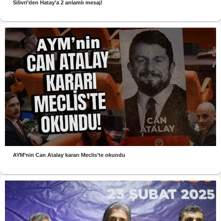
Silivri’den Hatay’a 2 anlamlı mesaj!
AYM’nin Can Atalay kararı Meclis’te okundu