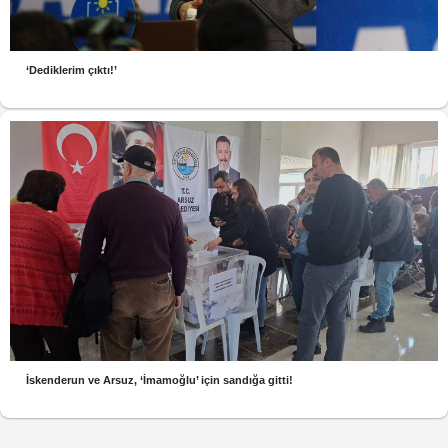
‘Dediklerim çıktı!’
İskenderun ve Arsuz, ‘İmamoğlu’ için sandığa gitti!